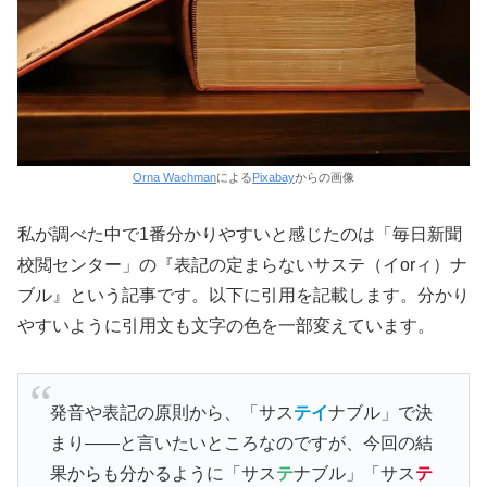
Orna Wachman
による
Pixabay
からの画像
私が調べた中で1番分かりやすいと感じたのは「毎日新聞
校閲センター」の『表記の定まらないサステ（イorィ）ナ
ブル』という記事です。以下に引用を記載します。分かり
やすいように引用文も文字の色を一部変えています。
発音や表記の原則から、「サス
テイ
ナブル」で決
まり――と言いたいところなのですが、今回の結
果からも分かるように「サス
テ
ナブル」「サス
テ