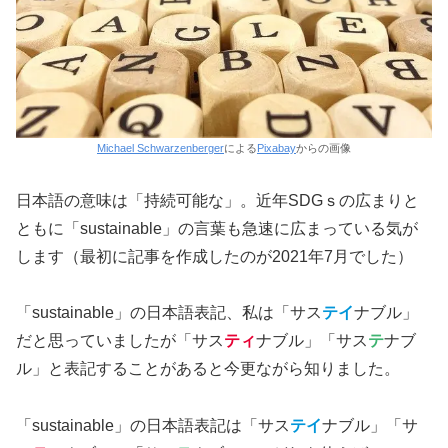
Michael Schwarzenberger
による
Pixabay
からの画像
日本語の意味は「持続可能な」。近年SDGｓの広まりと
ともに「sustainable」の言葉も急速に広まっている気が
します（最初に記事を作成したのが2021年7月でした）
「sustainable」の日本語表記、私は「サス
テイ
ナブル」
だと思っていましたが「サス
ティ
ナブル」「サス
テ
ナブ
ル」と表記することがあると今更ながら知りました。
「sustainable」の日本語表記は「サス
テイ
ナブル」「サ