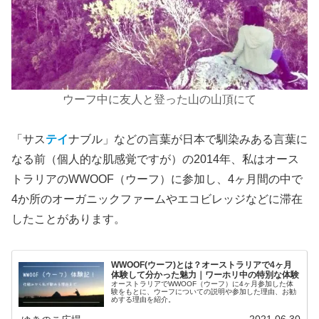
ウーフ中に友人と登った山の山頂にて
「サス
テイ
ナブル」などの言葉が日本で馴染みある言葉に
なる前（個人的な肌感覚ですが）の2014年、私はオース
トラリアのWWOOF（ウーフ）に参加し、4ヶ月間の中で
4か所のオーガニックファームやエコビレッジなどに滞在
したことがあります。
WWOOF(ウーフ)とは？オーストラリアで4ヶ月
体験して分かった魅力｜ワーホリ中の特別な体験
オーストラリアでWWOOF（ウーフ）に4ヶ月参加した体
験をもとに、ウーフについての説明や参加した理由、お勧
めする理由を紹介。