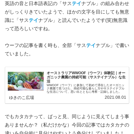
英語の音と日本語表記の「サス
テイ
ナブル」の組み合わせ
がしっくりきていたようで、ほかの文字を目にしても無意
識に「サス
テイ
ナブル」と読んでいたようです(笑)無意識
って恐ろしいですね。
ウーフの記事を書く時も、全部「サス
テイ
ナブル」で書い
ていました。
オーストラリアWWOOF（ウーフ）体験記｜オー
ガニック農園の持続可能（サステイナブル）な生
活
WWOOF（ウーフ）に参加して初めて滞在したオーガニッ
ク農園で見つけた、持続可能な暮らし方やサステイナブル
な生活について、思い出とともに考察・記録しました。
2021.08.01
ゆきのこ広場
でもカタカナって、ぱっと見、同じように見えてしまう事
ありませんか？（私だけかな）今回の記事ではカタカナの
違いを自分的に見分けやすいよう色分けしていました！