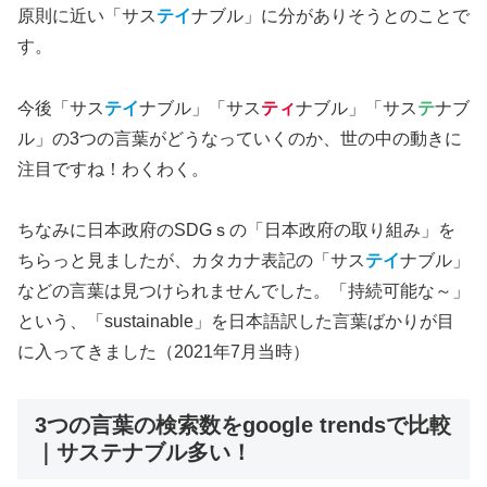
原則に近い「サス
テイ
ナブル」に分がありそうとのことで
す。
今後「サス
テイ
ナブル」「サス
ティ
ナブル」「サス
テ
ナブ
ル」の3つの言葉がどうなっていくのか、世の中の動きに
注目ですね！わくわく。
ちなみに日本政府のSDGｓの「日本政府の取り組み」を
ちらっと見ましたが、カタカナ表記の「サス
テイ
ナブル」
などの言葉は見つけられませんでした。「持続可能な～」
という、「sustainable」を日本語訳した言葉ばかりが目
に入ってきました（2021年7月当時）
3つの言葉の検索数をgoogle trendsで比較
｜サステナブル多い！