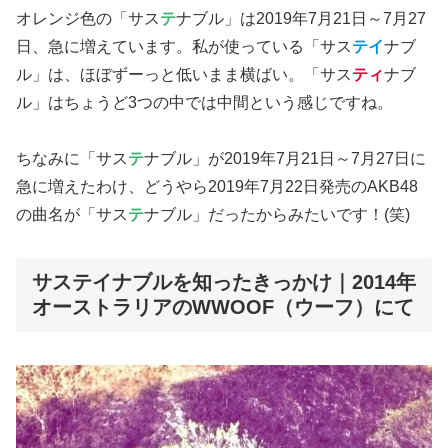
オレンジ色の「サス
テ
ナブル」は2019年7月21日～7月27
日、急に増えています。私が使っている「サス
テイ
ナブ
ル」は、ほぼずーっと低いまま横ばい。「サス
ティ
ナブ
ル」はちょうど3つの中では中間という感じですね。
ちなみに「サス
テ
ナブル」が2019年7月21日～7月27日に
急に増えたわけ、どうやら2019年7月22日発売のAKB48
の曲名が「サス
テ
ナブル」だったからみたいです！(笑)
サステイナブルを知ったきっかけ｜2014年
オーストラリアのWWOOF（ウーフ）にて