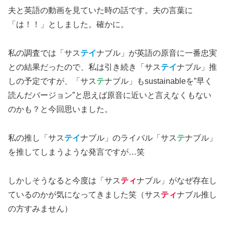
夫と英語の動画を見ていた時の話です。夫の言葉に
「は！！」としました。確かに。
私の調査では「サス
テイ
ナブル」が英語の原音に一番忠実
との結果だったので、私は引き続き「サス
テイ
ナブル」推
しの予定ですが、「サス
テ
ナブル」もsustainableを”早く
読んだバージョン”と思えば原音に近いと言えなくもない
のかも？と今回思いました。
私の推し「サス
テイ
ナブル」のライバル「サス
テ
ナブル」
を推してしまうような発言ですが…笑
しかしそうなると今度は「サス
ティ
ナブル」がなぜ存在し
ているのかが気になってきました笑（サス
ティ
ナブル推し
の方すみません）