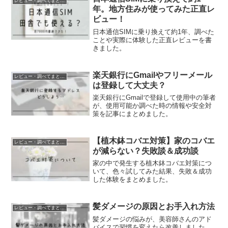
レビュー・調べてまとめたこと
年。地方住みが使ってみた正直レ
ビュー！
日本通信SIMに乗り換えて約1年、調べた
ことや実際に体験した正直レビューを書
きました。
楽天銀行にGmailやフリーメール
レビュー・調べてまとめたこと
は登録して大丈夫？
楽天銀行にGmailで登録して使用中の筆者
が、使用可能か調べた時の情報や安全対
策を記事にまとめました。
【植木鉢コバエ対策】家のコバエ
レビュー・調べてまとめたこと
が減らない？失敗談＆成功談
家の中で発生する植木鉢コバエ対策につ
いて、色々試してみた結果、失敗＆成功
した体験をまとめました。
髪ダメージの原因とお手入れ方法
レビュー・調べてまとめたこと
髪ダメージの悩みが、美容師さんのアド
バイスで習慣を変えたら改善しました。