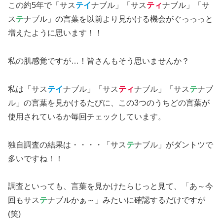
この約5年で「サス
テイ
ナブル」「サス
ティ
ナブル」「サ
ス
テ
ナブル」の言葉を以前より見かける機会がぐっっっと
増えたように思います！！
私の肌感覚ですが…！皆さんもそう思いませんか？
私は「サス
テイ
ナブル」「サス
ティ
ナブル」「サス
テ
ナブ
ル」の言葉を見かけるたびに、この3つのうちどの言葉が
使用されているか毎回チェックしています。
独自調査の結果は・・・・「サス
テ
ナブル」がダントツで
多いですね！！
調査といっても、言葉を見かけたらじっと見て、「あ～今
回もサス
テ
ナブルかぁ～」みたいに確認するだけですが
(笑)