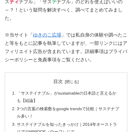
ス
ティ
ナブル」「サス
テ
ナブル」のどれを使えばいいの
～？！という疑問を解決すべく、調べてまとめてみまし
た。
※当サイト「
ゆきのこ広場
」では私自身の体験や調べたこ
と等をもとに記事を執筆していますが、一部リンクにはア
フィリエイト広告が含まれています。詳細事項はプライバ
シーポリシーと免責事項をご覧ください。
目次
「サステイナブル」がsustainableの日本語と言えるか
も【結論】
3つの言葉の検索数をgoogle trendsで比較｜サステナブ
ル多い！
サステイナブルを知ったきっかけ｜2014年オーストラ
リアのWWOOF（ウーフ）にて