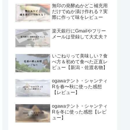
無印の発酵ぬかどこ補充用
だけでぬか漬け作れる？実
際に作って味をレビュー
楽天銀行にGmailやフリー
メールは登録して大丈夫？
いごねりって美味しい？食
べ方＆初めて食べた正直レ
ビュー【新潟・佐渡名物】
ogawaテント・シャンティ
Rを春〜秋に使った感想
【レビュー】
ogawaテント・シャンティ
Rを冬に使った感想【レビ
ュー】