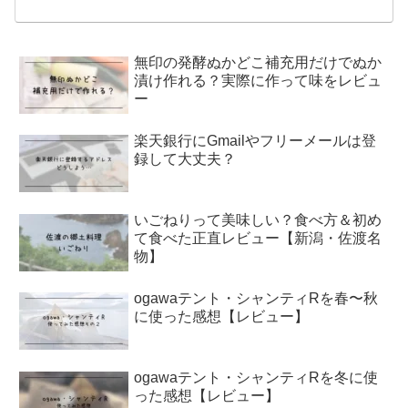
無印の発酵ぬかどこ補充用だけでぬか
漬け作れる？実際に作って味をレビュ
ー
楽天銀行にGmailやフリーメールは登
録して大丈夫？
いごねりって美味しい？食べ方＆初め
て食べた正直レビュー【新潟・佐渡名
物】
ogawaテント・シャンティRを春〜秋
に使った感想【レビュー】
ogawaテント・シャンティRを冬に使
った感想【レビュー】