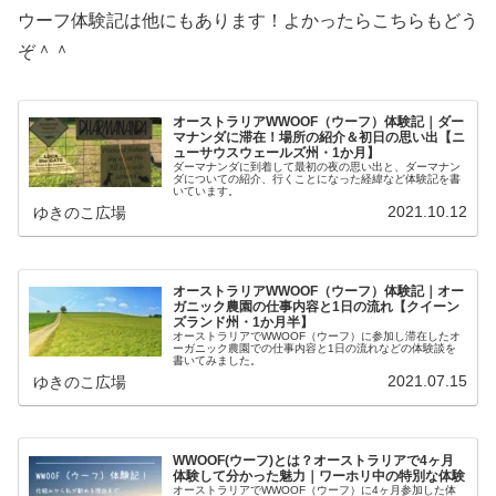
ウーフ体験記は他にもあります！よかったらこちらもどう
ぞ＾＾
オーストラリアWWOOF（ウーフ）体験記｜ダー
マナンダに滞在！場所の紹介＆初日の思い出【ニ
ューサウスウェールズ州・1か月】
ダーマナンダに到着して最初の夜の思い出と、ダーマナン
ダについての紹介、行くことになった経緯など体験記を書
いています。
2021.10.12
ゆきのこ広場
オーストラリアWWOOF（ウーフ）体験記｜オー
ガニック農園の仕事内容と1日の流れ【クイーン
ズランド州・1か月半】
オーストラリアでWWOOF（ウーフ）に参加し滞在したオ
ーガニック農園での仕事内容と1日の流れなどの体験談を
書いてみました。
2021.07.15
ゆきのこ広場
WWOOF(ウーフ)とは？オーストラリアで4ヶ月
体験して分かった魅力｜ワーホリ中の特別な体験
オーストラリアでWWOOF（ウーフ）に4ヶ月参加した体