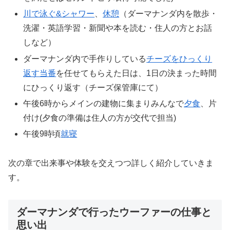
川で泳ぐ&シャワー
、
休憩
（ダーマナンダ内を散歩・
洗濯・英語学習・新聞や本を読む・住人の方とお話
しなど）
ダーマナンダ内で手作りしている
チーズをひっくり
返す当番
を任せてもらえた日は、1日の決まった時間
にひっくり返す（チーズ保管庫にて）
午後6時からメインの建物に集まりみんなで
夕食
、片
付け(夕食の準備は住人の方が交代で担当)
午後9時頃
就寝
次の章で出来事や体験を交えつつ詳しく紹介していきま
す。
ダーマナンダで行ったウーファーの仕事と
思い出