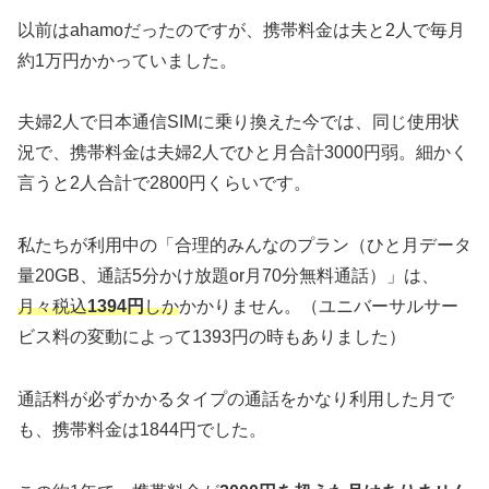
以前はahamoだったのですが、携帯料金は夫と2人で毎月
約1万円かかっていました。
夫婦2人で日本通信SIMに乗り換えた今では、同じ使用状
況で、携帯料金は夫婦2人でひと月合計3000円弱。細かく
言うと2人合計で2800円くらいです。
私たちが利用中の「合理的みんなのプラン（ひと月データ
量20GB、通話5分かけ放題or月70分無料通話）」は、
月々税込
1394円
しか
かかりません。（ユニバーサルサー
ビス料の変動によって1393円の時もありました）
通話料が必ずかかるタイプの通話をかなり利用した月で
も、携帯料金は1844円でした。