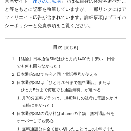
※当サイト「
ゆきのこ広場
」では私自身の体験や調べたこ
と等をもとに記事を執筆していますが、一部リンクにはア
フィリエイト広告が含まれています。詳細事項はプライバ
シーポリシーと免責事項をご覧ください。
目次
【結論】日本通信SIMはひと月約1400円｜安い！田舎
でも何も困らなかった！
日本通信SIMでも今と同じ電話番号が使える
日本通信SIMは「ひと月70分まで無料通話」または
「ひと月5分まで何度でも通話無料」が選べる！
月70分無料プランは、LINE無しの祖母に電話をかけ
る時に良かった！
日本通信SIMの通話料はahamoの半額！無料通話分を
オーバーしても安心
無料通話分を全て使い切ったことはこの1年でまだ