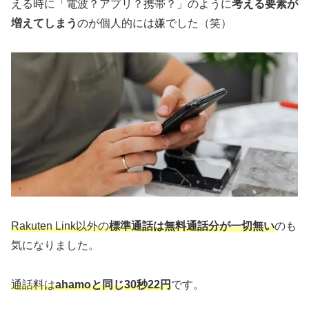
える時に「電波？アプリ？携帯？」のように
考える要素が
増えてしまう
のが個人的には嫌でした（笑）
Rakuten Link以外の
標準通話は無料通話分が一切無い
のも
気になりました。
通話料は
ahamoと同じ30秒22円
です。