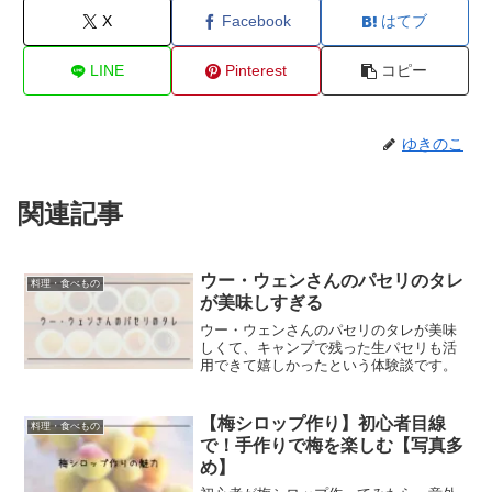
X
Facebook
はてブ
LINE
Pinterest
コピー
ゆきのこ
関連記事
ウー・ウェンさんのパセリのタレ
料理・食べもの
が美味しすぎる
ウー・ウェンさんのパセリのタレが美味
しくて、キャンプで残った生パセリも活
用できて嬉しかったという体験談です。
【梅シロップ作り】初心者目線
料理・食べもの
で！手作りで梅を楽しむ【写真多
め】