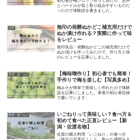
初心者が梅シロップ作ってみたら、意外
とハードルが低く取り組みやすいものだ
ったので体験談を書きました。
無印の発酵ぬかどこ補充用だけで
日常
ぬか漬け作れる？実際に作って味
をレビュー
無印良品・発酵ぬかどこの補充用だけで
ぬか漬けを作ってみたので、作り方と味
のレビューを記事にしました。
【梅味噌作り】初心者でも簡単！
料理・食べもの
手作りで梅を楽しむ【写真多め】
梅みそが簡単で美味しく作れたので体験
談を記事にしました。筆者の初心者目線
で書いています。
いごねりって美味しい？食べ方＆
料理・食べもの
初めて食べた正直レビュー【新
潟・佐渡名物】
佐渡の郷土料理「いごねり」の食べ方
（地元の方直伝！）と、食べた感想をま