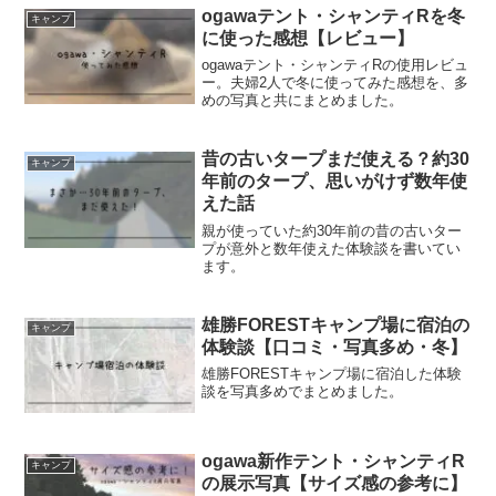
ogawaテント・シャンティRを冬
キャンプ
に使った感想【レビュー】
ogawaテント・シャンティRの使用レビュ
ー。夫婦2人で冬に使ってみた感想を、多
めの写真と共にまとめました。
昔の古いタープまだ使える？約30
キャンプ
年前のタープ、思いがけず数年使
えた話
親が使っていた約30年前の昔の古いター
プが意外と数年使えた体験談を書いてい
ます。
雄勝FORESTキャンプ場に宿泊の
キャンプ
体験談【口コミ・写真多め・冬】
雄勝FORESTキャンプ場に宿泊した体験
談を写真多めでまとめました。
ogawa新作テント・シャンティR
キャンプ
の展示写真【サイズ感の参考に】