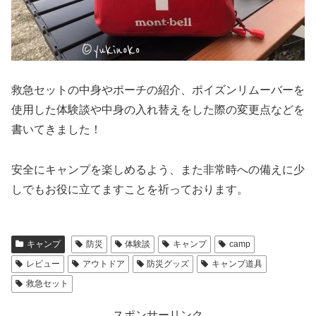
救急セットの中身やポーチの紹介、ポイズンリムーバーを
使用した体験談や中身の入れ替えをした際の変更点などを
書いてきました！
安全にキャンプを楽しめるよう、また非常時への備えに少
しでもお役に立てますことを祈っております。
キャンプ
防災
体験談
キャンプ
camp
レビュー
アウトドア
防災グッズ
キャンプ道具
救急セット
スポンサーリンク