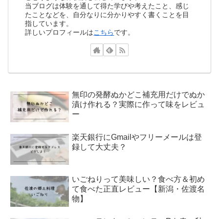
当ブログは体験を通して得た学びや考えたこと、感じ
たことなどを、自分なりに分かりやすく書くことを目
指しています。
詳しいプロフィールは
こちら
です。
無印の発酵ぬかどこ補充用だけでぬか
漬け作れる？実際に作って味をレビュ
ー
楽天銀行にGmailやフリーメールは登
録して大丈夫？
いごねりって美味しい？食べ方＆初め
て食べた正直レビュー【新潟・佐渡名
物】