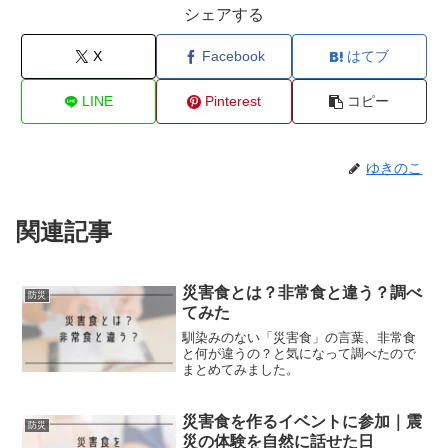
シェアする
X
Facebook
はてブ
LINE
Pinterest
コピー
ゆきのこ
関連記事
災害食とは？非常食と違う？調べ
防災
てみた
馴染みのない「災害食」の言葉、非常食
と何が違うの？と気になって調べたので
まとめてみました。
災害食を作るイベントに参加｜震
防災
災の体験を自然に話せた日