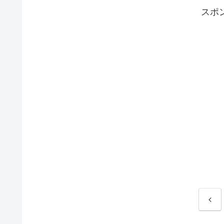
スポ
前
へ