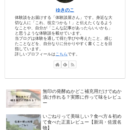
ゆきのこ
体験談をお届けする「体験談屋さん」です。身近な大
切な人に「これ、役立つかも！」と伝えたくなるよう
なことや、自分が「こんな記事があったらいいかも」
と思うような体験談を載せています。
当ブログは体験を通して得た学びや考えたこと、感じ
たことなどを、自分なりに分かりやすく書くことを目
指しています。
詳しいプロフィールは
こちら
です。
無印の発酵ぬかどこ補充用だけでぬか
漬け作れる？実際に作って味をレビュ
ー
いごねりって美味しい？食べ方＆初め
て食べた正直レビュー【新潟・佐渡名
物】