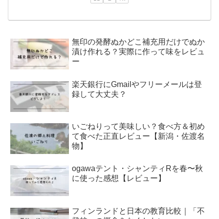
無印の発酵ぬかどこ補充用だけでぬか
漬け作れる？実際に作って味をレビュ
ー
楽天銀行にGmailやフリーメールは登
録して大丈夫？
いごねりって美味しい？食べ方＆初め
て食べた正直レビュー【新潟・佐渡名
物】
ogawaテント・シャンティRを春〜秋
に使った感想【レビュー】
フィンランドと日本の教育比較｜「不