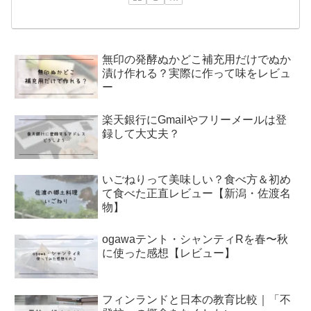
無印の発酵ぬかどこ補充用だけでぬか
漬け作れる？実際に作って味をレビュ
ー
楽天銀行にGmailやフリーメールは登
録して大丈夫？
いごねりって美味しい？食べ方＆初め
て食べた正直レビュー【新潟・佐渡名
物】
ogawaテント・シャンティRを春〜秋
に使った感想【レビュー】
フィンランドと日本の教育比較｜「不